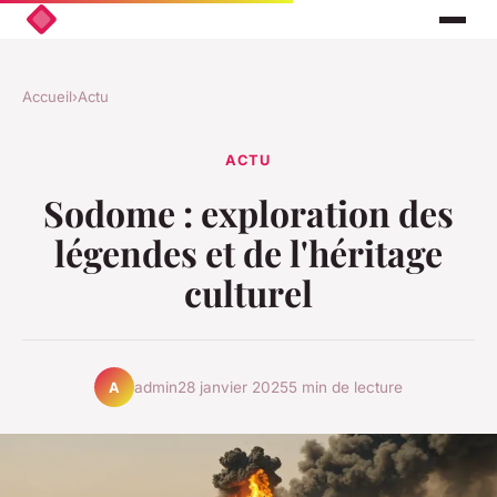
Accueil
›
Actu
ACTU
Sodome : exploration des
légendes et de l'héritage
culturel
admin
28 janvier 2025
5 min de lecture
A