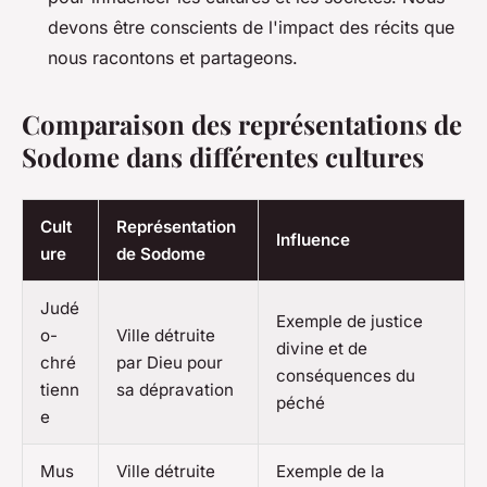
devons être conscients de l'impact des récits que
nous racontons et partageons.
Comparaison des représentations de
Sodome dans différentes cultures
Cult
Représentation
Influence
ure
de Sodome
Judé
Exemple de justice
o-
Ville détruite
divine et de
chré
par Dieu pour
conséquences du
tienn
sa dépravation
péché
e
Mus
Ville détruite
Exemple de la