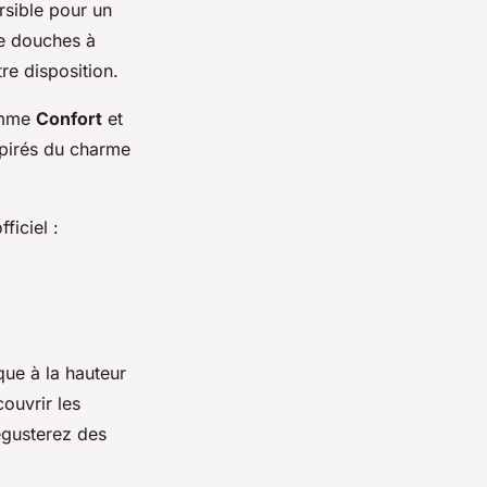
ersible pour un
de douches à
re disposition.
amme
Confort
et
spirés du charme
ficiel :
ue à la hauteur
couvrir les
égusterez des