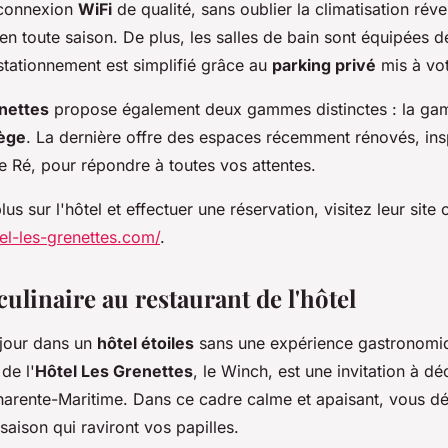
 connexion
WiFi
de qualité, sans oublier la climatisation rév
en toute saison. De plus, les salles de bain sont équipées 
e stationnement est simplifié grâce au
parking privé
mis à vot
nettes
propose également deux gammes distinctes : la g
lège
. La dernière offre des espaces récemment rénovés, in
de Ré, pour répondre à toutes vos attentes.
us sur l'hôtel et effectuer une réservation, visitez leur site of
el-les-grenettes.com/
.
culinaire au
restaurant
de l'hôtel
éjour dans un
hôtel étoiles
sans une expérience gastronomiq
de l'
Hôtel Les Grenettes
, le Winch, est une invitation à dé
harente-Maritime. Dans ce cadre calme et apaisant, vous d
 saison qui raviront vos papilles.