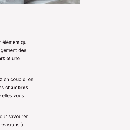
r élément qui
énagement des
ort
et une
z en couple, en
des
chambres
 elles vous
pour savourer
lévisions à