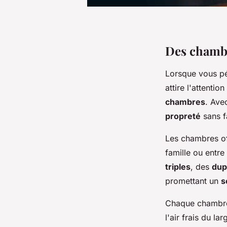
Des
chamb
Lorsque vous pé
attire l'attenti
chambres
. Ave
propreté
sans f
Les chambres of
famille ou entr
triples
, des
dup
promettant un
s
Chaque chambr
l'air frais du l