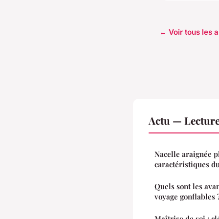
← Voir tous les a
Actu — Lectur
Nacelle araignée pl
caractéristiques du
Quels sont les ava
voyage gonflables 
Maîtrise de soi : cl