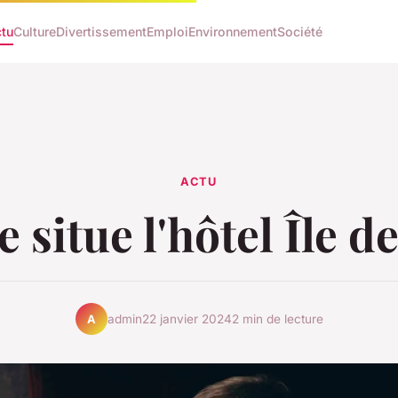
tu
Culture
Divertissement
Emploi
Environnement
Société
ACTU
 situe l'hôtel Île d
admin
22 janvier 2024
2 min de lecture
A