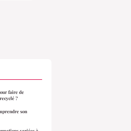
our faire de
recyclé ?
omprendre son
ormations variées à