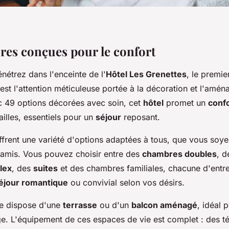
res
conçues pour le confort
nétrez dans l'enceinte de l'
Hôtel Les Grenettes
, le premie
on est l'attention méticuleuse portée à la décoration et l'am
c 49 options décorées avec soin, cet
hôtel
promet un
conf
ailles, essentiels pour un
séjour
reposant.
frent une variété d'options adaptées à tous, que vous soye
e amis. Vous pouvez choisir entre des
chambres doubles
, 
lex
, des
suites
et des chambres familiales, chacune d'entre
éjour romantique
ou convivial selon vos désirs.
e dispose d'une
terrasse
ou d'un
balcon aménagé
, idéal 
arge. L'équipement de ces espaces de vie est complet : des té