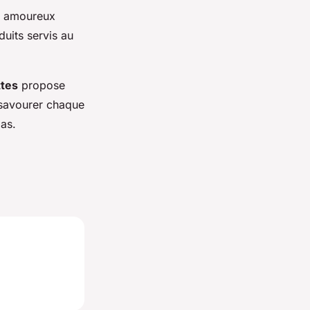
n amoureux
duits servis au
ttes
propose
 savourer chaque
pas.