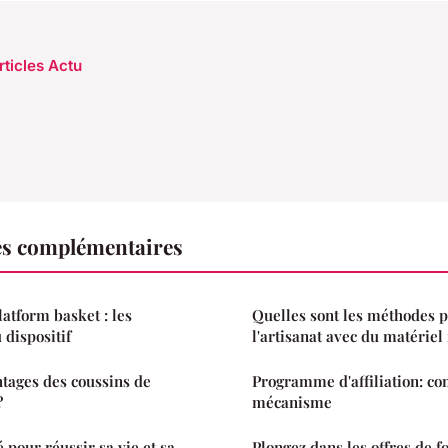
rticles Actu
es complémentaires
atform basket : les
Quelles sont les méthodes p
 dispositif
l'artisanat avec du matériel 
ntages des coussins de
Programme d'affiliation: c
?
mécanisme
é pour réussir sa vie et sa
Plongez dans les offres de f